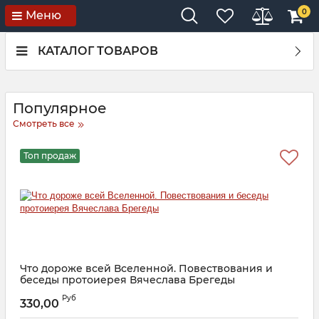
0
Меню
КАТАЛОГ ТОВАРОВ
Популярное
Смотреть все
Топ продаж
Что дороже всей Вселенной. Повествования и
беседы протоиерея Вячеслава Брегеды
Артикул:
24501
А
Руб
330,00