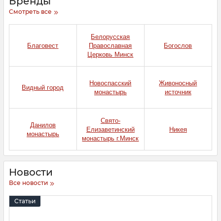
Бренды
Смотреть все
Белорусская
Благовест
Православная
Богослов
Церковь Минск
Новоспасский
Живоносный
Видный город
монастырь
источник
Свято-
Данилов
Елизаветинский
Никея
монастырь
монастырь г.Минск
Новости
Все новости
Статьи