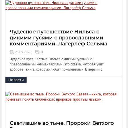
Чудесное путешествие Нильса с
дикими гусями с православными
комментариями. Лагерлёф Сельма
23 07 2026
0
Чудесное путешествие Нильса с дикими гусями» с
православными комментариями, это сказка, которая учит
доброте, книга, которую любят поколениями. В версии с
православными комментариями знакомая история раскрывается
Новости
с новой стороны: она не просто увлекает приключениями, но и
помогает разглядеть в них важные жизненные уроки.
Светившие во тьме. Пророки Ветхого