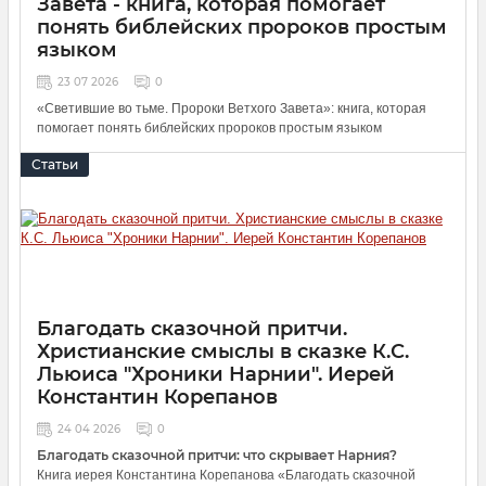
Завета - книга, которая помогает
понять библейских пророков простым
языком
23 07 2026
0
«Светившие во тьме. Пророки Ветхого Завета»: книга, которая
помогает понять библейских пророков простым языком
Хотите разобраться, кто такие пророки Ветхого Завета и почему
Статьи
их слова до сих пор важны? Книга А. Кашкина и М. Бирюковой
«Светившие во тьме. Пророки Ветхого Завета» - отличный
вариант для тех, кто делает первые шаги в изучении Библии или
хочет взглянуть на знакомые имена по‑новому.
Благодать сказочной притчи.
Христианские смыслы в сказке К.С.
Льюиса "Хроники Нарнии". Иерей
Константин Корепанов
24 04 2026
0
Благодать сказочной притчи: что скрывает Нарния?
Книга иерея Константина Корепанова «Благодать сказочной