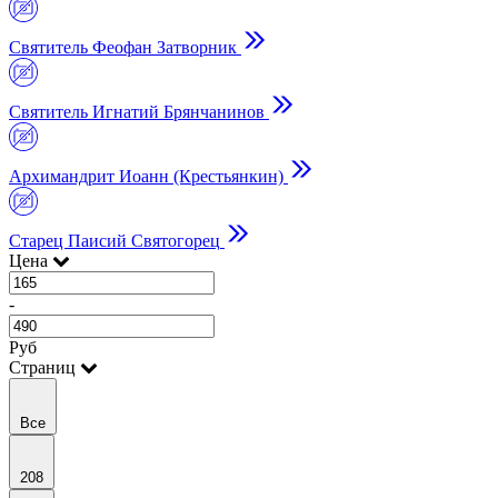
Cвятитель Феофан Затворник
Святитель Игнатий Брянчанинов
Архимандрит Иоанн (Крестьянкин)
Старец Паисий Святогорец
Цена
-
Руб
Страниц
Все
208