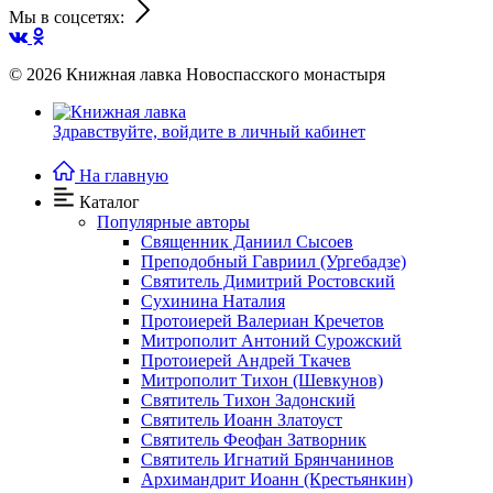
Мы в соцсетях:
© 2026
Книжная лавка Новоспасского монастыря
Здравствуйте,
войдите в личный кабинет
На главную
Каталог
Популярные авторы
Священник Даниил Сысоев
Преподобный Гавриил (Ургебадзе)
Святитель Димитрий Ростовский
Сухинина Наталия
Протоиерей Валериан Кречетов
Митрополит Антоний Сурожский
Протоиерей Андрей Ткачев
Митрополит Тихон (Шевкунов)
Святитель Тихон Задонский
Святитель Иоанн Златоуст
Cвятитель Феофан Затворник
Святитель Игнатий Брянчанинов
Архимандрит Иоанн (Крестьянкин)