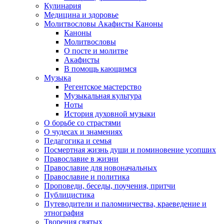
Кулинария
Медицина и здоровье
Молитвословы Акафисты Каноны
Каноны
Молитвословы
О посте и молитве
Акафисты
В помощь кающимся
Музыка
Регентское мастерство
Музыкальная культура
Ноты
История духовной музыки
О борьбе со страстями
О чудесах и знамениях
Педагогика и семья
Посмертная жизнь души и поминовение усопших
Православие в жизни
Православие для новоначальных
Православие и политика
Проповеди, беседы, поучения, притчи
Публицистика
Путеводители и паломничества, краеведение и
этнография
Творения святых