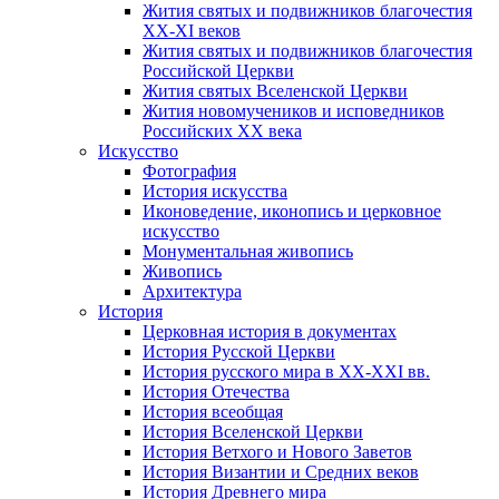
Жития святых и подвижников благочестия
ХХ-XI веков
Жития святых и подвижников благочестия
Российской Церкви
Жития святых Вселенской Церкви
Жития новомучеников и исповедников
Российских ХХ века
Искусство
Фотография
История искусства
Иконоведение, иконопись и церковное
искусство
Монументальная живопись
Живопись
Архитектура
История
Церковная история в документах
История Русской Церкви
История русского мира в ХХ-ХХI вв.
История Отечества
История всеобщая
История Вселенской Церкви
История Ветхого и Нового Заветов
История Византии и Средних веков
История Древнего мира