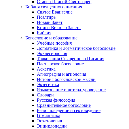
Старец Паисий Святогорец
Библия священного писания
Святое Евангелие
Псалтирь
Новый Завет
Книги Ветхого Завета
Библия
Богословие и образование
Учебные пособия
Догматика и догматическое богословие
Экклесиология
Толкования Священного Писания
Пастырское богословие
Аскетика
Агиография и агиология
История богословской мысли
Экзегетика
Языкознание и литературоведение
Словари
Русская философия
Сравнительное богословие
Религиоведение и сектоведение
Гомилетика
Эсхатология
Энциклопедии