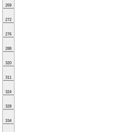
269
272
276
288
320
311
324
328
334