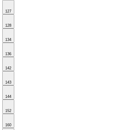
127
128
134
136
142
143
144
152
160