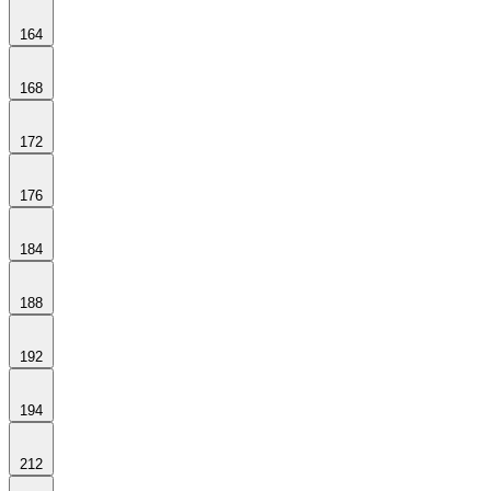
164
168
172
176
184
188
192
194
212