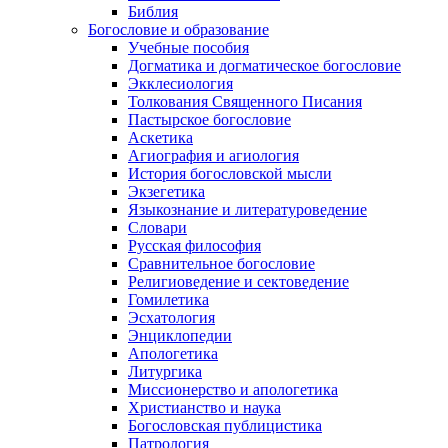
Библия
Богословие и образование
Учебные пособия
Догматика и догматическое богословие
Экклесиология
Толкования Священного Писания
Пастырское богословие
Аскетика
Агиография и агиология
История богословской мысли
Экзегетика
Языкознание и литературоведение
Словари
Русская философия
Сравнительное богословие
Религиоведение и сектоведение
Гомилетика
Эсхатология
Энциклопедии
Апологетика
Литургика
Миссионерство и апологетика
Христианство и наука
Богословская публицистика
Патрология