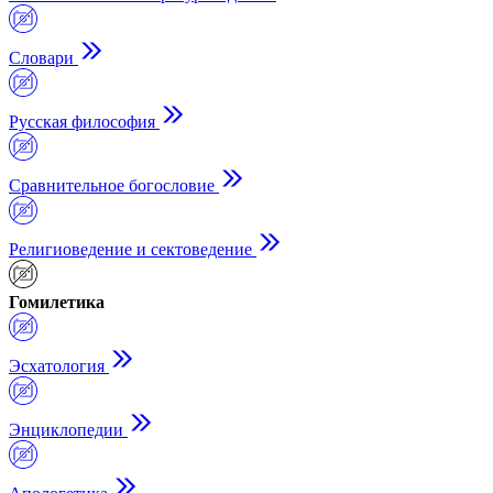
Словари
Русская философия
Сравнительное богословие
Религиоведение и сектоведение
Гомилетика
Эсхатология
Энциклопедии