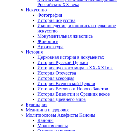
Российских ХХ века
Искусство
Фотография
История искусства
Иконоведение, иконопись и церковное
искусство
Монументальная живопись
Живопись
Архитектура
История
Церковная история в документах
История Русской Церкви
История русского мира в ХХ-ХХI вв.
История Отечества
История всеобщая
История Вселенской Церкви
История Ветхого и Нового Заветов
История Византии и Средних веков
История Древнего мира
Кулинария
Медицина и здоровье
Молитвословы Акафисты Каноны
Каноны
Молитвословы
О посте и молитве