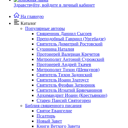
Здравствуйте,
войдите в личный кабинет
На главную
Каталог
Популярные авторы
Священник Даниил Сысоев
Преподобный Гавриил (Ургебадзе)
Святитель Димитрий Ростовский
Сухинина Наталия
Протоиерей Валериан Кречетов
Митрополит Антоний Сурожский
Протоиерей Андрей Ткачев
Митрополит Тихон (Шевкунов)
Святитель Тихон Задонский
Святитель Иоанн Златоуст
Cвятитель Феофан Затворник
Святитель Игнатий Брянчанинов
Архимандрит Иоанн (Крестьянкин)
Старец Паисий Святогорец
Библия священного писания
Святое Евангелие
Псалтирь
Новый Завет
Книги Ветхого Завета