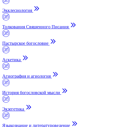
Экклесиология
Толкования Священного Писания
Пастырское богословие
Аскетика
Агиография и агиология
История богословской мысли
Экзегетика
Языкознание и литературоведение