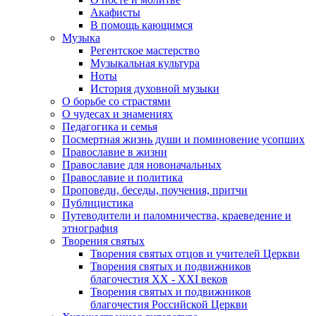
Акафисты
В помощь кающимся
Музыка
Регентское мастерство
Музыкальная культура
Ноты
История духовной музыки
О борьбе со страстями
О чудесах и знамениях
Педагогика и семья
Посмертная жизнь души и поминовение усопших
Православие в жизни
Православие для новоначальных
Православие и политика
Проповеди, беседы, поучения, притчи
Публицистика
Путеводители и паломничества, краеведение и
этнография
Творения святых
Творения святых отцов и учителей Церкви
Творения святых и подвижников
благочестия ХХ - ХХI веков
Творения святых и подвижников
благочестия Российской Церкви