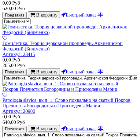
0,00
Руб
620,00
Руб
В корзину
Быстрый заказ
Предзаказ
Гомилетика. Теория церковной проповеди. Архиепископ
Феодосий (Бильченко)
Артикул:
23415
0,00
Руб
265,00
Руб
В корзину
Быстрый заказ
Предзаказ
Patrologia slavica: вып. 1: Слово похвально на святый Покров
Пречистыя Богородицы и Приснодевы Марии
Артикул:
20900
0,00
Руб
640,00
Руб
В корзину
Быстрый заказ
Предзаказ