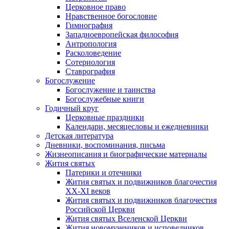
Церковное право
Нравственное богословие
Гимнография
Западноевропейская философия
Антропология
Расколоведение
Сотериология
Ставрография
Богослужение
Богослужение и таинства
Богослужебные книги
Годичный круг
Церковные праздники
Календари, месяцесловы и ежедневники
Детская литература
Дневники, воспоминания, письма
Жизнеописания и биографические материалы
Жития святых
Патерики и отечники
Жития святых и подвижников благочестия
ХХ-XI веков
Жития святых и подвижников благочестия
Российской Церкви
Жития святых Вселенской Церкви
Жития новомучеников и исповедников