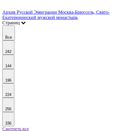
Архив Русской Эмиграции Москва-Брюссель, Свято-
Екатерининский мужской монастырь
Страниц
Все
242
144
196
224
256
336
Смотреть все