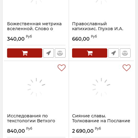
Божественная метрика
Православный
вселенной. Слово о
катихизис. Глухов И.А.
пространстве и
Артикул:
23187
Руб
Руб
времени. Иеромонах
340,00
660,00
Пахомий (Петренко)
Артикул:
30556
Исследования по
Сияние славы.
текстологии Ветхого
Толкование на Послание
Завета. Книги пророка
к Евреям. Митрополит
Руб
Руб
Исаии и Премудрости
Иларион (Алфеев)
840,00
2 690,00
Иисуса, сына Сирахова.
Артикул:
30521