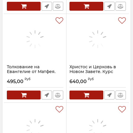
Толкование на
Христос и Церковь в
Евангелие от Матфея.
Новом Завете. Курс
Блаженный Иероним
лекций
Руб
Руб
Стридонский
495,00
640,00
Артикул:
16654
Артикул:
22910