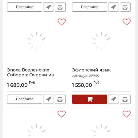
Хангиреев И.А.
Предзаказ
Предзаказ
Артикул:
30423
Эпоха Вселенских
Эфиопский язык
Соборов: Очерки из
Артикул:
27745
истории Церкви
Руб
Руб
1 680,00
1 550,00
Артикул:
29917
Предзаказ