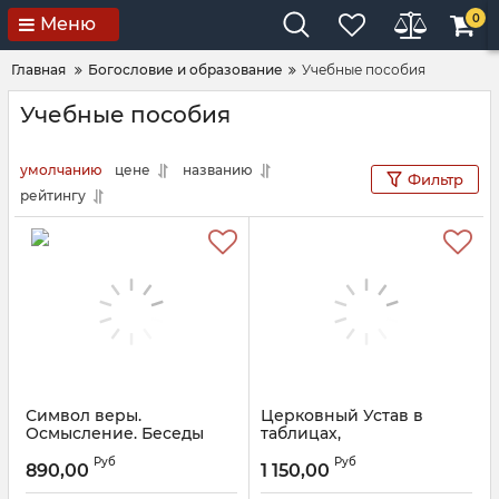
0
Меню
Главная
Богословие и образование
Учебные пособия
Учебные пособия
умолчанию
цене
названию
Фильтр
рейтингу
Символ веры.
Церковный Устав в
Осмысление. Беседы
таблицах,
современного
показывающий весь
Руб
Руб
священника.
порядок Церковных
890,00
1 150,00
Архимандрит Епифаний
служб рядовых и в