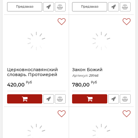
Предзаказ
Предзаказ
Церковнославянский
Закон Божий
словарь. Протоиерей
Артикул:
29146
Александр Свирелин
Руб
Руб
420,00
780,00
Артикул:
28445