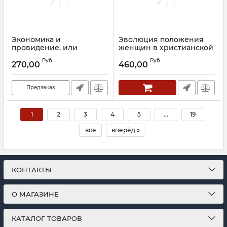
Экономика и
Эволюция положения
провидение, или
женщин в христианской
Воспитание душ
Церкви в парадигме
Руб
Руб
человеков. Монография
общественного
270,00
460,00
развития истории
Артикул:
20829
России. Священник
Андрей Постренак
Предзаказ
Артикул:
30124
1
2
3
4
5
...
19
все
вперёд »
КОНТАКТЫ
О МАГАЗИНЕ
КАТАЛОГ ТОВАРОВ