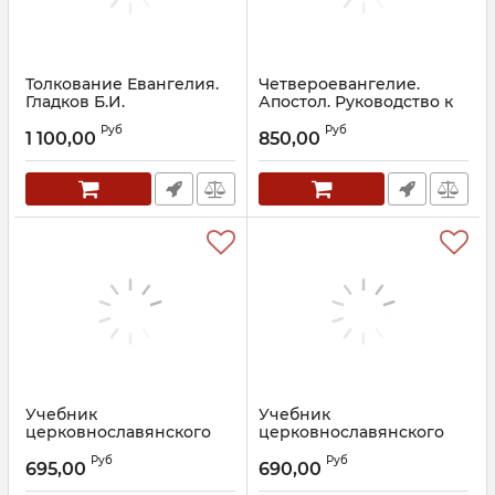
Толкование Евангелия.
Четвероевангелие.
Гладков Б.И.
Апостол. Руководство к
изучению Священного
Артикул:
26228
Руб
Руб
Писания Нового Завета.
1 100,00
850,00
Архиепископ Аверкий
(Таушев)
Артикул:
26075
Учебник
Учебник
церковнославянского
церковнославянского
языка. Афанасьева Н.Е.
языка. Мороз А.Б.
Руб
Руб
695,00
690,00
Артикул:
22728
Артикул:
20169