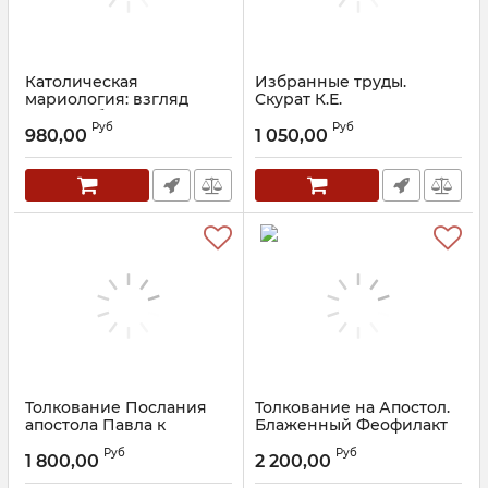
Католическая
Избранные труды.
мариология: взгляд
Скурат К.Е.
русских богословов XiX-
Артикул:
30684
Руб
Руб
XX веков. Иеромонах
980,00
1 050,00
Платон (Кудласевич)
Артикул:
30683
Толкование Послания
Толкование на Апостол.
апостола Павла к
Блаженный Феофилакт
Коинфянам. В 2 книгах
Болгарский
Руб
Руб
1 800,00
2 200,00
Артикул:
23520
Артикул:
21171