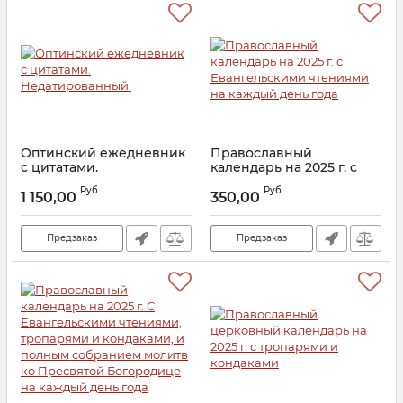
Оптинский ежедневник
Православный
с цитатами.
календарь на 2025 г. с
Недатированный.
Евангельскими
Руб
Руб
чтениями на каждый
1 150,00
350,00
Артикул:
29187
день года
Артикул:
28676
Предзаказ
Предзаказ