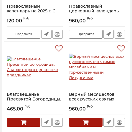
Православный
Православный
календарь на 2025 г. С
церковный календарь
Евангельскими
на 2025 г. с тропарями и
Руб
Руб
чтениями, тропарями и
кондаками
120,00
960,00
кондаками, и полным
Артикул:
29081
собранием молитв ко
Пресвятой Богородице
Предзаказ
Предзаказ
на каждый день года
Артикул:
28666
Благовещенье
Верный месяцеслов
Пресвятой Богородицы.
всех русских святых
Святые отцы о
чтимых молебнами и
Руб
Руб
церковных праздниках
торжественными
465,00
960,00
Литургиями
Артикул:
25291
Артикул:
29072