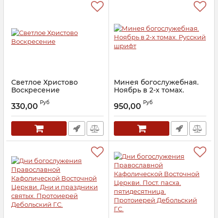
Светлое Христово
Минея богослужебная.
Воскресение
Ноябрь в 2-х томах.
Русский шрифт
Артикул:
28644
Руб
Руб
330,00
950,00
Артикул:
20367