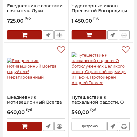
Ежедневник с советами
Чудотворные иконы
святителя Луки
Пресвятой Богородицы
Крымского
Артикул:
15637
Руб
Руб
725,00
1 450,00
Артикул:
30659
Ежедневник
Путешествие к
мотивационный Всегда
пасхальной радости. О
радуйтесь!
богослужениях
Руб
Руб
Недатированный
Великого поста,
640,00
540,00
Страстной седмицы и
Артикул:
28282
Пасхи. Протоиерей
Андрей Ткачев
Предзаказ
Артикул:
30413