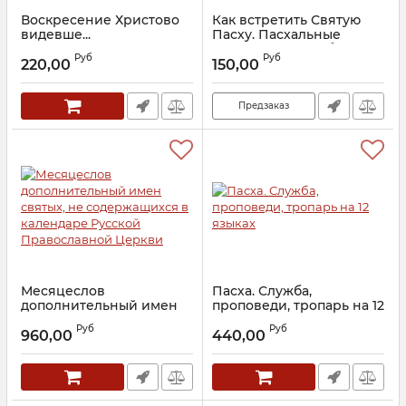
Воскресение Христово
Как встретить Святую
видевше...
Пасху. Пасхальные
Богослужения, обычаи и
Артикул:
16817
Руб
Руб
трапеза
220,00
150,00
Артикул:
28577
Предзаказ
Месяцеслов
Пасха. Служба,
дополнительный имен
проповеди, тропарь на 12
святых, не
языках
Руб
Руб
содержащихся в
960,00
440,00
Артикул:
26801
календаре Русской
Православной Церкви
Артикул:
29076