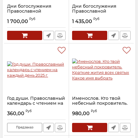
Дни богослужения
Дни богослужения
Православной
Православной
Кафолической
Кафолической
Руб
Руб
Восточной Церкви. Дни
Восточной Церкви. Пост.
1 700,00
1 435,00
и праздники святых.
пасха. пятидесятница.
Протоиерей Дебольский
Протоиерей Дебольский
Г.С.
Г.С.
Артикул:
26786
Артикул:
26785
Год души. Православный
Именослов. Кто твой
календарь с чтением на
небесный покровитель.
каждый день 2025 г.
Краткие жития всех
Руб
Руб
святых Какое имя
360,00
980,00
Артикул:
28714
выбрать
Артикул:
24758
Предзаказ