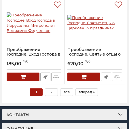
Преображение
Преображение
Господне. Вход Господа в
Господне. Святые отцы о
Иерусалим. Митрополит
церковных праздниках
Руб
Руб
Вениамин Федченков
185,00
620,00
Артикул:
22893
Артикул:
23263
1
2
все
вперёд »
КОНТАКТЫ
О МАГАЗИНЕ