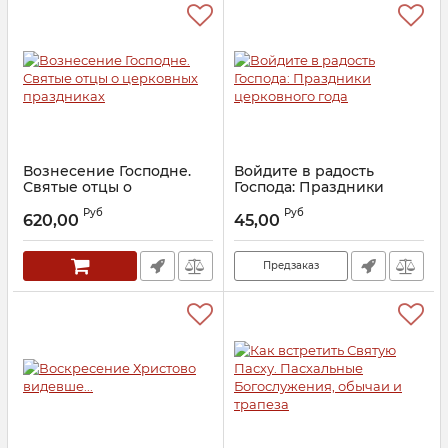
Вознесение Господне.
Войдите в радость
Святые отцы о
Господа: Праздники
церковных праздниках
церковного года
Руб
Руб
620,00
45,00
Артикул:
23721
Артикул:
18564
Предзаказ