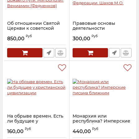
Об отношении Святой
Правовые основы
Церкви к советской
деятельности
власти и о познании для
религиозных
Руб
Руб
себя Божьего пути.
объединений в
850,00
300,00
Митрополит Вениамин
Российской Федерации.
(Федченков)
Шахов М.О.
Артикул:
27536
Артикул:
16874
На обрыве времен. Есть
Монархия или
ли будущее у
республика? Имперские
христианской
письма ближним
Руб
Руб
цивилизации
160,00
440,00
Артикул:
22420
Артикул:
13896