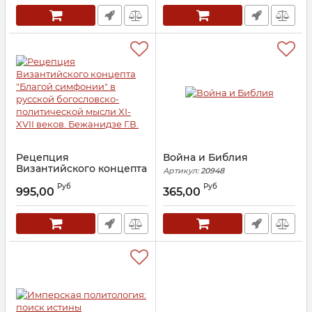
Рецепция
Война и Библия
Византийского концепта
Артикул:
20948
"Благой симфонии" в
Руб
Руб
русской богословско-
995,00
365,00
политической мысли XI-
XVII веков. Бежанидзе
Г.В.
Артикул:
29415