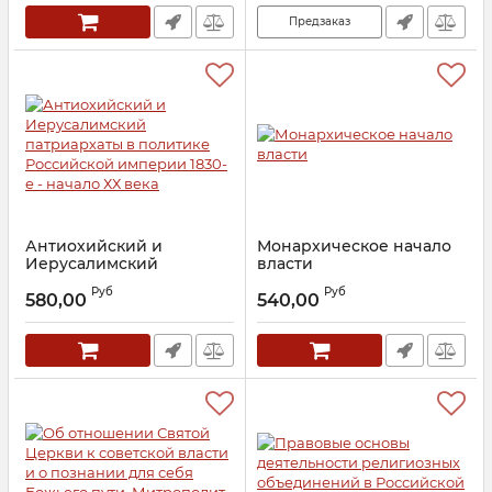
Предзаказ
Антиохийский и
Монархическое начало
Иерусалимский
власти
патриархаты в политике
Артикул:
22308
Руб
Руб
Российской империи
580,00
540,00
1830-е - начало ХХ века
Артикул:
24421