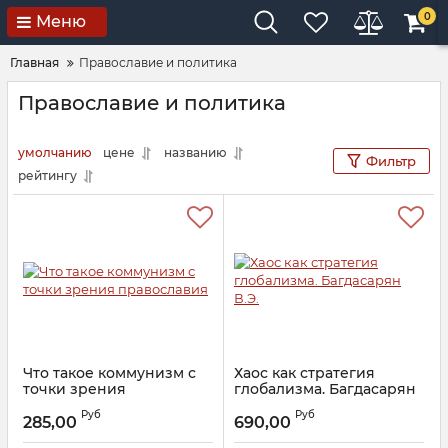
0
Меню
Главная
Православие и политика
Православие и политика
умолчанию
цене
названию
Фильтр
рейтингу
Что такое коммунизм с
Хаос как стратегия
точки зрения
глобализма. Багдасарян
православия
В.Э.
Руб
Руб
285,00
690,00
Артикул:
23946
Артикул:
28377