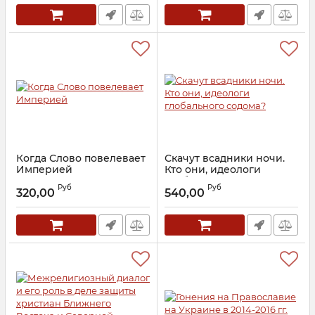
Когда Слово повелевает
Скачут всадники ночи.
Империей
Кто они, идеологи
глобального содома?
Артикул:
18578
Руб
Руб
320,00
540,00
Артикул:
23524