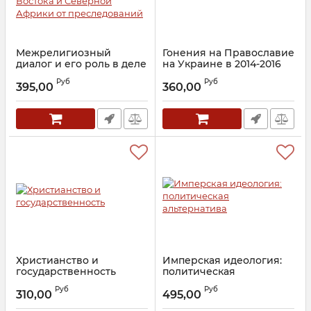
Межрелигиозный
Гонения на Православие
диалог и его роль в деле
на Украине в 2014-2016
защиты христиан
гг.
Руб
Руб
Ближнего Востока и
395,00
360,00
Артикул:
21440
Северной Африки от
преследований
Артикул:
21640
Христианство и
Имперская идеология:
государственность
политическая
альтернатива
Артикул:
16671
Руб
Руб
310,00
495,00
Артикул:
24234