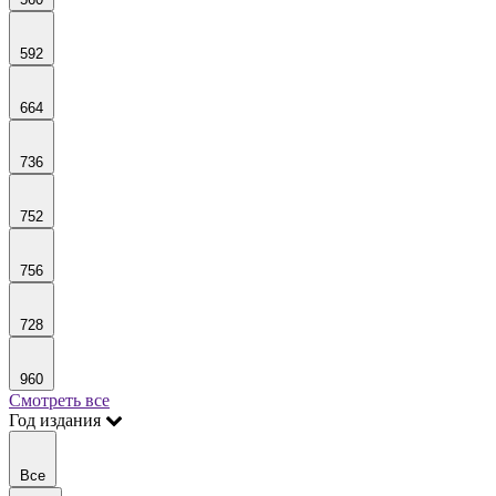
592
664
736
752
756
728
960
Смотреть все
Год издания
Все