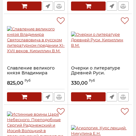
история и
современность.
Архимандрит Дамаскин
(Орловский)
Артикул:
23256
Славление великого
Очерки о литературе
князя Владимира
Древней Руси.
Святославовича в
Кириллин В.М.
Руб
Руб
русском литературном
825,00
330,00
Артикул:
17886
предании XI-XVII веков.
Кириллин В.М.
Артикул:
28533