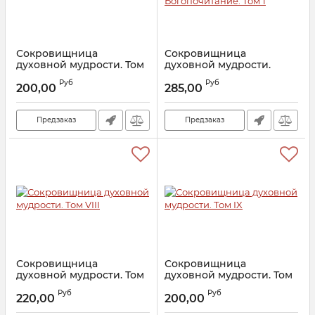
Сокровищница
Сокровищница
духовной мудрости. Том
духовной мудрости.
XI
Агиология -
Руб
Руб
Богопочитание. Том 1
200,00
285,00
Артикул:
11015
Артикул:
2681
Предзаказ
Предзаказ
Сокровищница
Сокровищница
духовной мудрости. Том
духовной мудрости. Том
VIII
IX
Руб
Руб
220,00
200,00
Артикул:
7810
Артикул:
9558