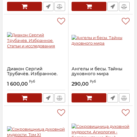
Артикул:
30440
Артикул:
27165
Диакон Сергий
Ангелы и бесы. Тайны
Трубачёв. Избранное.
духовного мира
Статьи и исследования
Артикул:
18961
Руб
Руб
1 600,00
290,00
Артикул:
30357