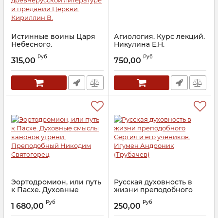
Истинные воины Царя
Агиология. Курс лекций.
Небесного.
Никулина Е.Н.
Преподобные Сергий
Артикул:
21563
Руб
Руб
Радонежский и Иосиф
315,00
750,00
Волоцкий в
древнерусской
литературе и предании
Церкви. Кириллин В.
Артикул:
20960
Эортодромион, или путь
Русская духовность в
к Пасхе. Духовные
жизни преподобного
смыслы канонов утрени.
Сергия и его учеников.
Руб
Руб
Преподобный Никодим
Игумен Андроник
1 680,00
250,00
Святогорец
(Трубачев)