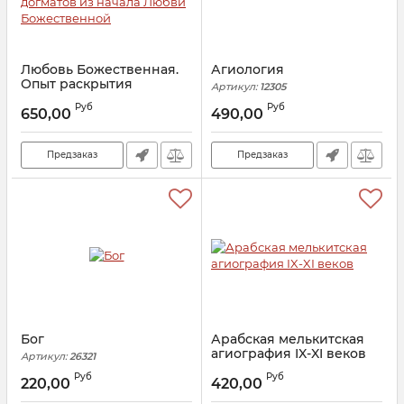
Любовь Божественная.
Агиология
Опыт раскрытия
Артикул:
12305
главнейших
Руб
Руб
христианских догматов
650,00
490,00
из начала Любви
Божественной
Предзаказ
Предзаказ
Артикул:
9515
Бог
Арабская мелькитская
агиография IX-XI веков
Артикул:
26321
Артикул:
19495
Руб
Руб
220,00
420,00