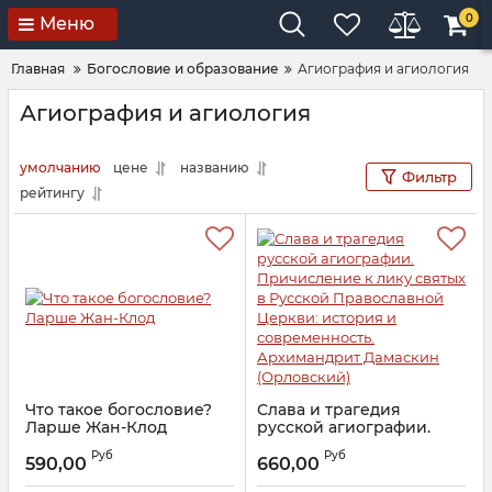
0
Меню
Главная
Богословие и образование
Агиография и агиология
Агиография и агиология
умолчанию
цене
названию
Фильтр
рейтингу
Что такое богословие?
Слава и трагедия
Ларше Жан-Клод
русской агиографии.
Причисление к лику
Артикул:
25979
Руб
Руб
святых в Русской
590,00
660,00
Православной Церкви: