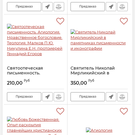
Предзаказ
Предзаказ
Святоотеческая
Святитель Николай
письменность.
Мирликийский в
Агиология.
памятниках
Руб
Руб
Нравственное
письменности и
210,00
350,00
богословие. Теология.
иконографии
Малков П.Ю. Никулина
Артикул:
7748
Е.Н. протоиерей
Предзаказ
Предзаказ
Геннадий Егоров
Артикул:
24632